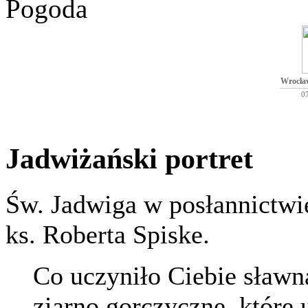
Pogoda
Wrocła
0
Jadwiżański portret
Św. Jadwiga w posłannictw
ks. Roberta Spiske.
Co uczyniło Ciebie sław
ziarno gorczyczne, które 