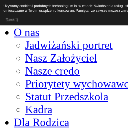
Używamy cookies i podobnych technologii m.in. w celach: świadczenia usług i st
umieszczane w Twoim urządzeniu końcowym. Pamiętaj, że zawsze możesz zmieni
Aktualności
Zamknij
O nas
Jadwiżański portret
Nasz Założyciel
Nasze credo
Priorytety wychowaw
Statut Przedszkola
Kadra
Dla Rodzica