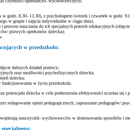
czas czynności opiekuńczo- wychowawczych;
k w godz. 8.30- 13.30),
z psychologiem (wtorek i czwartek w godz. 9.00-
ego w grupie i zajęcia indywidualne w ciągu dnia).
 i procesu nauczania do ich specjalnych potrzeb edukacyjnych (objęc
iców/ prawych opiekunów dziecka);
w.
acujących w przedszkolu:
djęcie dalszych działań pomocy;
yjnych oraz możliwości psychofizycznych dziecka;
lnień dziecka;
w funkcjonowaniu w życiu przedszkola.
az potencjału dziecka w celu podnoszenia efektywności uczenia się i
przez redagowanie opinii pedagogicznych, zapraszanie pedagogów/ ps
j wspierają nauczycieli- wychowawców w dostosowaniu sposobów i me
a specjalnego: