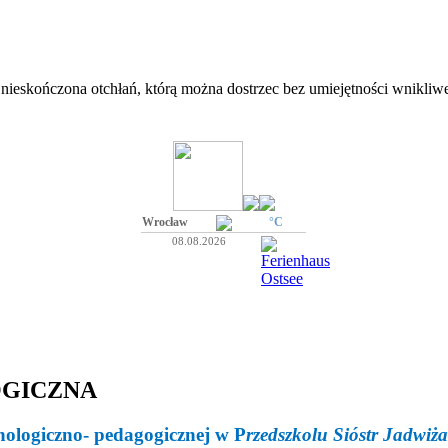
 nieskończona otchłań, którą można dostrzec bez umiejętności wnikliweg
Wrocław
°C
08.08.2026
GICZNA
ologiczno- pedagogicznej w P
rzedszkolu Sióstr Jadwi