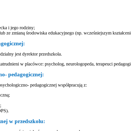
ka i jego rodziny;
lub ze zmianą środowiska edukacyjnego (np. wcześniejszym kształceni
gogicznej:
ialny jest dyrektor przedszkola.
atrudnieni w placówce: psycholog, neurologopeda, terapeuci pedagogic
no- pedagogicznej:
sychologiczno- pedagogicznej współpracują z:
czną;
;
OPS).
nej w przedszkolu: