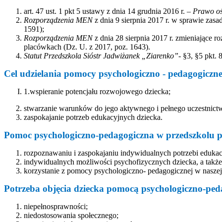
art. 47 ust. 1 pkt 5 ustawy z dnia 14 grudnia 2016 r. –
Prawo o
Rozporządzenia MEN
z dnia 9 sierpnia 2017 r. w sprawie zas
1591);
Rozporządzenia MEN
z dnia 28 sierpnia 2017 r. zmieniające 
placówkach (Dz. U. z 2017, poz. 1643).
Statut Przedszkola Sióstr Jadwiżanek „Ziarenko”
- §3, §5 pkt. 8
Cel udzielania pomocy psychologiczno - pedagogiczne
1.wspieranie potencjału rozwojowego dziecka;
stwarzanie warunków do jego aktywnego i pełnego uczestnict
zaspokajanie potrzeb edukacyjnych dziecka.
Pomoc psychologiczno-pedagogiczna w przedszkolu p
rozpoznawaniu i zaspokajaniu indywidualnych potrzebi edukac
indywidualnych możliwości psychofizycznych dziecka, a tak
korzystanie z pomocy psychologiczno- pedagogicznej w naszej 
Potrzeba objęcia dziecka pomocą psychologiczno-ped
niepełnosprawności;
niedostosowania społecznego;