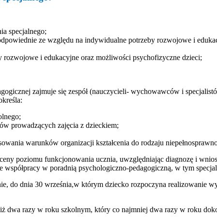
nia specjalnego;
e odpowiednie ze względu na indywidualne potrzeby rozwojowe i eduka
y rozwojowe i edukacyjne oraz możliwości psychofizyczne dzieci;
icznej zajmuje się zespół (nauczycieli- wychowawców i specjalistó
określa:
olnego;
tów prowadzących zajęcia z dzieckiem;
sowania warunków organizacji kształcenia do rodzaju niepełnosprawno
ceny poziomu funkcjonowania ucznia, uwzględniając diagnozę i wniosk
 we współpracy w poradnią psychologiczno-pedagogiczną, w tym specjal
nie, do dnia 30 września,w którym dziecko rozpoczyna realizowanie w
 niż dwa razy w roku szkolnym, który co najmniej dwa razy w roku do