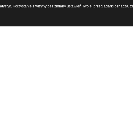
statystyk. Korzystanie z witryny bez zmiany ustawień Twojej przeglądarki oznacz