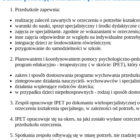
Przedszkole zapewnia:
realizację zaleceń zawartych w orzeczeniu o potrzebie kształce
warunki do nauki, sprzęt specjalistyczny i środki dydaktyczn
zajęcia ze specjalistami- zgodnie ze wskazaniami w orzeczeniu;
inne zajęcia odpowiednie ze względu na indywidualne potrzeb
integrację dzieci ze środowiskiem rówieśniczym;
przygotowanie do samodzielności w szkole.
Planowaniem i koordynowaniem pomocy psychologiczno-pedagog
program edukacyjno - terapeutyczny ( w skrócie: IPET), który 
zakres i sposób dostosowania programu wychowania przedszk
zintegrowane działania nauczycieli- wychowawców i specjalis
działania wspierające rodziców dziecka;
w przypadku dzieci niepełnosprawnych - rodzaj i sposób dosto
Zespół opracowuje IPET po dokonaniu wielospecjalistycznej o
orzeczeniu kształcenia specjalnego, w zależności od potrzeb,
IPET opracowuje się na okres, na jaki zostało wydane orzecze
przedszkolu orzeczenia.
Spotkania zespołu odbywają się w miarę potrzeb, nie rzadziej