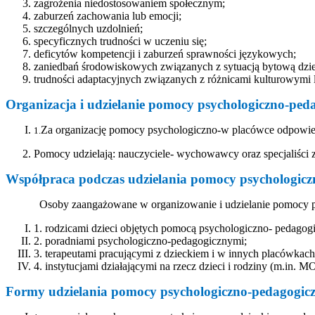
zagrożenia niedostosowaniem społecznym;
zaburzeń zachowania lub emocji;
szczególnych uzdolnień;
specyficznych trudności w uczeniu się;
deficytów kompetencji i zaburzeń sprawności językowych;
zaniedbań środowiskowych związanych z sytuacją bytową dziec
trudności adaptacyjnych związanych z różnicami kulturowymi 
Organizacja i udzielanie pomocy psychologiczno-peda
Za organizację pomocy psychologiczno-w placówce odpowiedz
1.
Pomocy udzielają: nauczyciele- wychowawcy oraz specjaliści z
Współpraca podczas udzielania pomocy psychologicz
Osoby zaangażowane w organizowanie i udzielanie pomocy p
1.
rodzicami dzieci objętych pomocą psychologiczno- pedagogi
2.
poradniami psychologiczno-pedagogicznymi;
3.
terapeutami pracującymi z dzieckiem i w innych placówkach
4.
instytucjami działającymi na rzecz dzieci i rodziny (m.in. M
Formy udzielania pomocy psychologiczno-pedagogicz