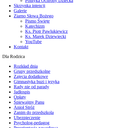
Polityka Ochrony Dziecka
Skrzynka intencji
Galerie
Ziarno Słowa Bożego
Pismo Święte
Katechizm
Ks. Piotr Pawlukiewicz
Ks. Marek Dziewiecki
YouTube
Kontakt
Dla Rodzica
Rozkład dnia
Grupy przedszkolne
Zajęcia dodatkowe
Gimnastyka buzi i języka
Rady nie od parady
Jadłospis
Opłaty
Śpiewajmy Panu
Anioł Stróż
Zanim do przedszkola
Ubezpieczenie
Psycholog-pedagog
Preorientacja zawodowa