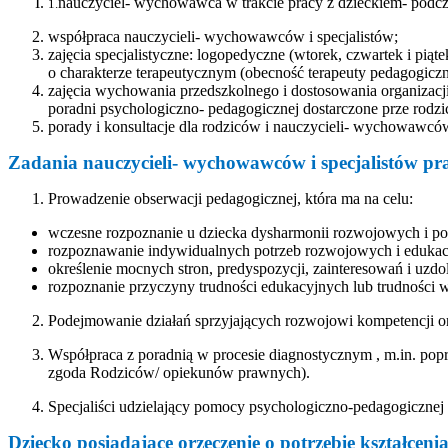
nauczyciel- wychowawca w trakcie pracy z dzieckiem- pod
1.
współpraca nauczycieli- wychowawców i specjalistów
;
zajęcia specjalistyczne: logopedyczne
(wtorek, czwartek i piąte
o charakterze terapeutycznym (obecność terapeuty pedagogiczn
zajęcia wychowania przedszkolnego i dostosowania organizacji
poradni psychologiczno- pedagogicznej dostarczone prze rodz
porady i konsultacje dla rodziców i nauczycieli- wychowawcó
Zadania nauczycieli- wychowawców i specjalistów pr
Prowadzenie obserwacji pedagogicznej, która ma na celu:
wczesne rozpoznanie u dziecka dysharmonii rozwojowych i po
rozpoznawanie indywidualnych potrzeb rozwojowych i edukac
określenie mocnych stron, predyspozycji, zainteresowań i uzdo
rozpoznanie przyczyny trudności edukacyjnych lub trudności 
Podejmowanie działań sprzyjających rozwojowi kompetencji or
Współpraca z poradnią w procesie diagnostycznym , m.in. po
zgoda Rodziców/ opiekunów prawnych).
Specjaliści udzielający pomocy psychologiczno-pedagogiczne
Dziecko posiadające orzeczenie o potrzebie kształceni