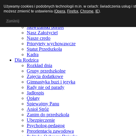
Używamy cookies i podobnych technologii m.in. w celach: świadczenia usług i 
możesz zmienić te ustawienia (
Opera
,
Firefox
,
Chrome
,
IE
).
Aktualności
Zamknij
O nas
Jadwiżański portret
Nasz Założyciel
Nasze credo
Priorytety wychowawcze
Statut Przedszkola
Kadra
Dla Rodzica
Rozkład dnia
Grupy przedszkolne
Zajęcia dodatkowe
Gimnastyka buzi i języka
Rady nie od parady
Jadłospis
Opłaty
Śpiewajmy Panu
Anioł Stróż
Zanim do przedszkola
Ubezpieczenie
Psycholog-pedagog
Preorientacja zawodowa