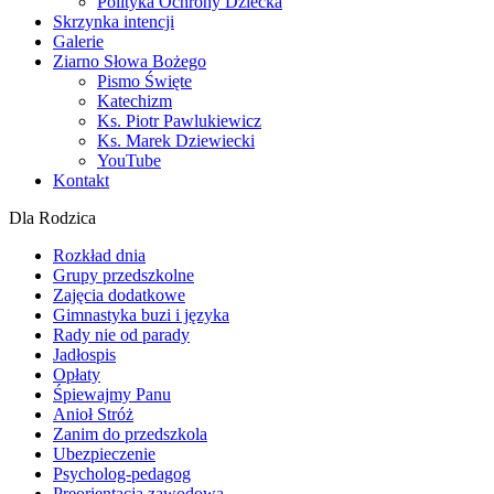
Polityka Ochrony Dziecka
Skrzynka intencji
Galerie
Ziarno Słowa Bożego
Pismo Święte
Katechizm
Ks. Piotr Pawlukiewicz
Ks. Marek Dziewiecki
YouTube
Kontakt
Dla Rodzica
Rozkład dnia
Grupy przedszkolne
Zajęcia dodatkowe
Gimnastyka buzi i języka
Rady nie od parady
Jadłospis
Opłaty
Śpiewajmy Panu
Anioł Stróż
Zanim do przedszkola
Ubezpieczenie
Psycholog-pedagog
Preorientacja zawodowa