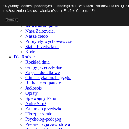
Używamy cookies i podobnych technologii m.in. w celach: świadczenia usług i 
możesz zmienić te ustawienia (
Opera
,
Firefox
,
Chrome
,
IE
).
Aktualności
Zamknij
O nas
Jadwiżański portret
Nasz Założyciel
Nasze credo
Priorytety wychowawcze
Statut Przedszkola
Kadra
Dla Rodzica
Rozkład dnia
Grupy przedszkolne
Zajęcia dodatkowe
Gimnastyka buzi i języka
Rady nie od parady
Jadłospis
Opłaty
Śpiewajmy Panu
Anioł Stróż
Zanim do przedszkola
Ubezpieczenie
Psycholog-pedagog
Preorientacja zawodowa