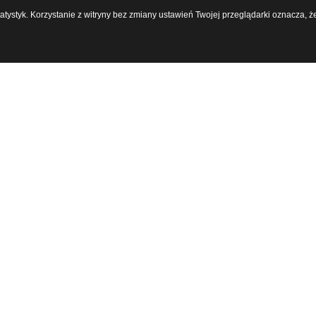
statystyk. Korzystanie z witryny bez zmiany ustawień Twojej przeglądarki oznacz